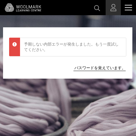
スキップする
予期しない内部エラーが発生しました。もう一度試し
てください。
パスワードを覚えています。