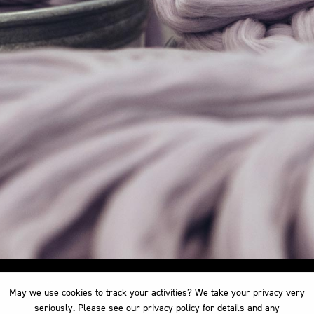
May we use cookies to track your activities? We take your privacy very
May we use cookies to track your activities? We take your privacy very
seriously. Please see our privacy policy for details and any
seriously. Please see our privacy policy for details and any