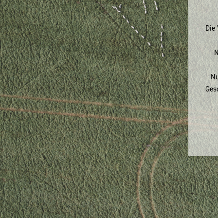
Die 
N
Nu
Ges