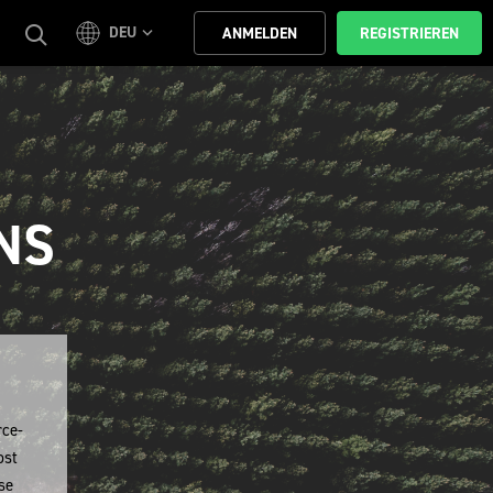
DEU
ANMELDEN
REGISTRIEREN
NS
rce-
bst
se