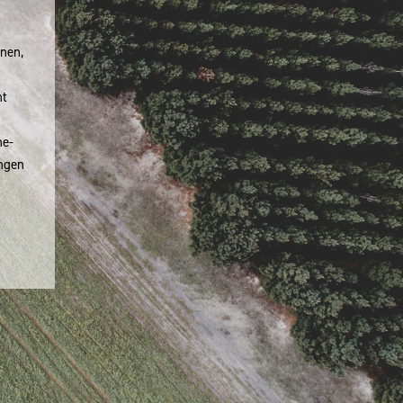
onen,
ht
ne-
ngen