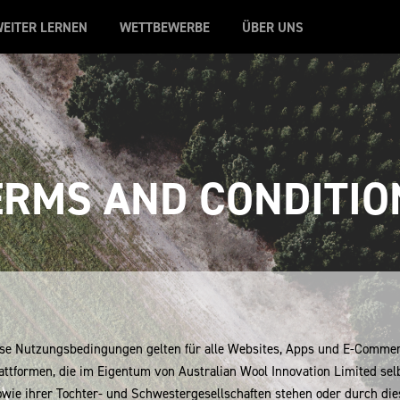
EITER LERNEN
WETTBEWERBE
ÜBER UNS
ERMS AND CONDITIO
se Nutzungsbedingungen gelten für alle Websites, Apps und E-Comme
attformen, die im Eigentum von Australian Wool Innovation Limited sel
owie ihrer Tochter- und Schwestergesellschaften stehen oder durch die