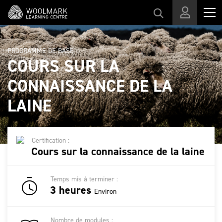
Passer au contenu principal
PROGRAMME DE BASE
COURS SUR LA
CONNAISSANCE DE LA
LAINE
Certification :
Cours sur la connaissance de la laine
Temps mis à terminer :
3 heures
Environ
Nombre de modules :