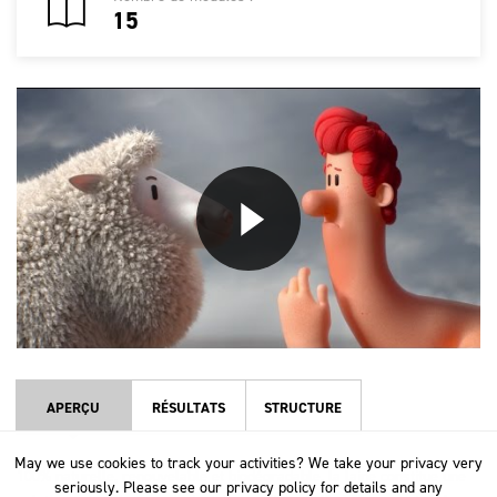
15
APERÇU
RÉSULTATS
STRUCTURE
May we use cookies to track your activities? We take your privacy very
May we use cookies to track your activities? We take your privacy very
100% naturelle, renouvelable et biodégradable, la laine constitue une
seriously. Please see our privacy policy for details and any
seriously. Please see our privacy policy for details and any