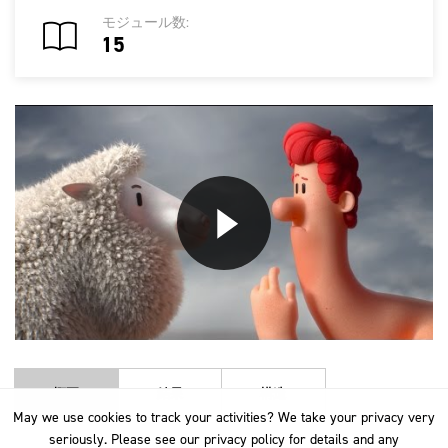
モジュール数:
15
概要
結果
構造
May we use cookies to track your activities? We take your privacy very
May we use cookies to track your activities? We take your privacy very
seriously. Please see our privacy policy for details and any
seriously. Please see our privacy policy for details and any