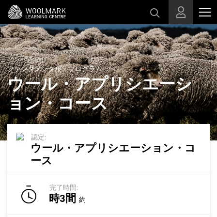
スキップする
ファンダメンタル・プログラム
ウール・アプリシエーシ
ョン・コース
認定:
ウール・アプリシエーション・コ
ース
完了時間:
時3間
約