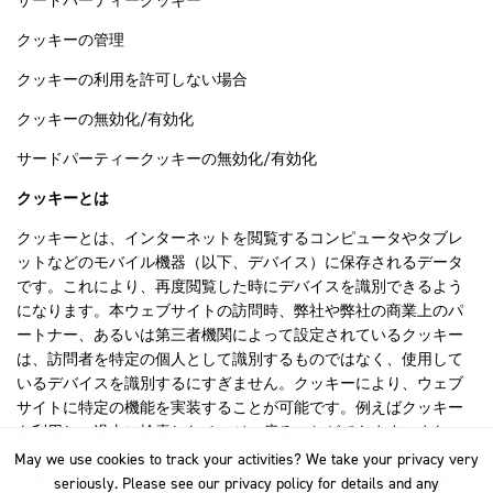
サードパーティークッキー
クッキーの管理
クッキーの利用を許可しない場合
クッキーの無効化/有効化
サードパーティークッキーの無効化/有効化
クッキーとは
クッキーとは、インターネットを閲覧するコンピュータやタブレ
ットなどのモバイル機器（以下、デバイス）に保存されるデータ
です。これにより、再度閲覧した時にデバイスを識別できるよう
になります。本ウェブサイトの訪問時、弊社や弊社の商業上のパ
ートナー、あるいは第三者機関によって設定されているクッキー
は、訪問者を特定の個人として識別するものではなく、使用して
いるデバイスを識別するにすぎません。クッキーにより、ウェブ
サイトに特定の機能を実装することが可能です。例えばクッキー
を利用し、過去に検索したページへ戻ることができます。また、
クッキーはウェブサイトの安全性を維持し、嗜好を記録し、ウェ
May we use cookies to track your activities? We take your privacy very
May we use cookies to track your activities? We take your privacy very
ブサイトのコンテンツを個人に合わせて、最適化できます。本サ
seriously. Please see our privacy policy for details and any
seriously. Please see our privacy policy for details and any