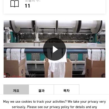
모듈의 수:
11
개요
결과
목차
May we use cookies to track your activities? We take your privacy very
May we use cookies to track your activities? We take your privacy very
본 코스는 울 니트웨어 디자인과 제작에 대한 기초 지식을 제공합니
seriously. Please see our privacy policy for details and any
seriously. Please see our privacy policy for details and any