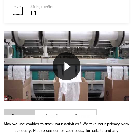
Số học phần:
11
TỔNG QUAN
KẾT QUẢ
CẤU TRÚC
May we use cookies to track your activities? We take your privacy very
May we use cookies to track your activities? We take your privacy very
seriously. Please see our privacy policy for details and any
seriously. Please see our privacy policy for details and any