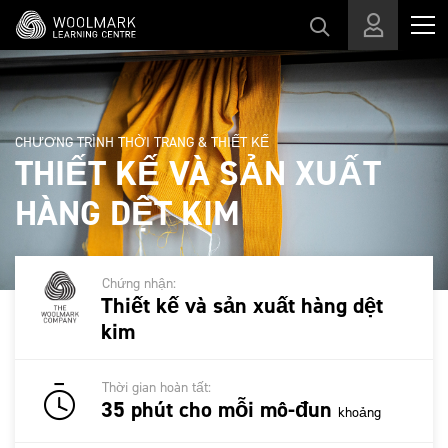
Skip to main content
CHƯƠNG TRÌNH THỜI TRANG & THIẾT KẾ
THIẾT KẾ VÀ SẢN XUẤT
HÀNG DỆT KIM
Chứng nhận:
Thiết kế và sản xuất hàng dệt
kim
Thời gian hoàn tất:
35 phút cho mỗi mô-đun
khoảng