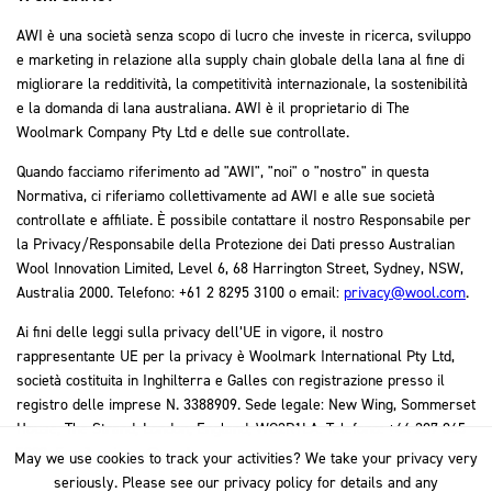
AWI è una società senza scopo di lucro che investe in ricerca, sviluppo
e marketing in relazione alla supply chain globale della lana al fine di
migliorare la redditività, la competitività internazionale, la sostenibilità
e la domanda di lana australiana. AWI è il proprietario di The
Woolmark Company Pty Ltd e delle sue controllate.
Quando facciamo riferimento ad "AWI", "noi" o "nostro" in questa
Normativa, ci riferiamo collettivamente ad AWI e alle sue società
controllate e affiliate. È possibile contattare il nostro Responsabile per
la Privacy/Responsabile della Protezione dei Dati presso Australian
Wool Innovation Limited, Level 6, 68 Harrington Street, Sydney, NSW,
Australia 2000. Telefono: +61 2 8295 3100 o email:
privacy@wool.com
.
Ai fini delle leggi sulla privacy dell’UE in vigore, il nostro
rappresentante UE per la privacy è Woolmark International Pty Ltd,
società costituita in Inghilterra e Galles con registrazione presso il
registro delle imprese N. 3388909. Sede legale: New Wing, Sommerset
House, The Strand, London, England, WC2R1LA. Telefono: +44 207 845
5888. Email:
privacy@wool.com
May we use cookies to track your activities? We take your privacy very
May we use cookies to track your activities? We take your privacy very
seriously. Please see our privacy policy for details and any
seriously. Please see our privacy policy for details and any