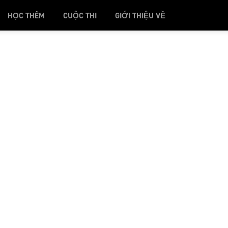
HỌC THÊM
CUỘC THI
GIỚI THIỆU VỀ